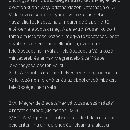
2.9. A gyártáshoz szükséges adatokat a Megrendelő
elektronikusan vagy adathordozón juttathatja el. A
Vállalkozó a kapott anyagot változtatás nélkül
használja fel, kivéve, ha a megrendelőlapon ettől
eltérően állapodtak meg. Az elektronikusan küldött
tartalom letöltése közbeni megváltozását/sérülését
a Vállalkozó nem tudja ellenőrizni, ezért erre
felelősséget nem vállal. Felelősséget a Vállalkozó
mintadarab és annak Megrendelő általi írásbeli
jóváhagyása esetén vállal.
2.10. A kapott tartalmak helyességét, működését a
Vállalkozó nem ellenőrzi, és az ebből eredő hibákért
felelősséget nem vállal.
2/A. Megrendelő adatainak változása, számlázási
címzett eltérése (kiemelten B2B)
2/A.1. A Megrendelő köteles haladéktalanul, írásban
bejelenteni, ha a megrendelés folyamata alatt a