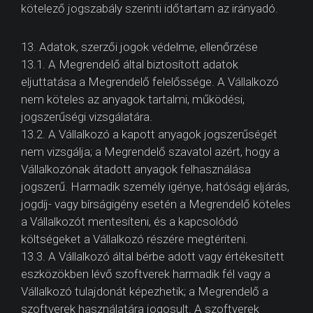
kötelező jogszabály szerinti időtartam az irányadó.
13. Adatok, szerzői jogok védelme, ellenőrzése
13.1. A Megrendelő által biztosított adatok
eljuttatása a Megrendelő felelőssége. A Vállalkozó
nem köteles az anyagok tartalmi, működési,
jogszerűségi vizsgálatára.
13.2. A Vállalkozó a kapott anyagok jogszerűségét
nem vizsgálja; a Megrendelő szavatol azért, hogy a
Vállalkozónak átadott anyagok felhasználása
jogszerű. Harmadik személy igénye, hatósági eljárás,
jogdíj- vagy bírságigény esetén a Megrendelő köteles
a Vállalkozót mentesíteni, és a kapcsolódó
költségeket a Vállalkozó részére megtéríteni.
13.3. A Vállalkozó által bérbe adott vagy értékesített
eszközökben lévő szoftverek harmadik fél vagy a
Vállalkozó tulajdonát képezhetik; a Megrendelő a
szoftverek használatára jogosult. A szoftverek