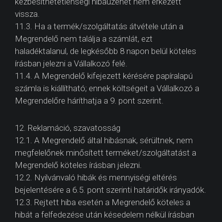
kézbesíthetetlenségi hibaüzenet nem érkezett
vissza.
11.3. Ha a termék/szolgáltatás átvétele után a
Megrendelő nem találja a számlát, ezt
haladéktalanul, de legkésőbb 8 napon belül köteles
írásban jelezni a Vállalkozó felé.
11.4. A Megrendelő kifejezett kérésére papíralapú
számla is kiállítható; ennek költségeit a Vállalkozó a
Megrendelőre háríthatja a 9. pont szerint.
12. Reklamáció, szavatosság
12.1. A Megrendelő által hibásnak, sérültnek, nem
megfelelőnek minősített terméket/szolgáltatást a
Megrendelő köteles írásban jelezni.
12.2. Nyilvánvaló hibák és mennyiségi eltérés
bejelentésére a 6.5. pont szerinti határidők irányadók.
12.3. Rejtett hiba esetén a Megrendelő köteles a
hibát a felfedezése után késedelem nélkül írásban