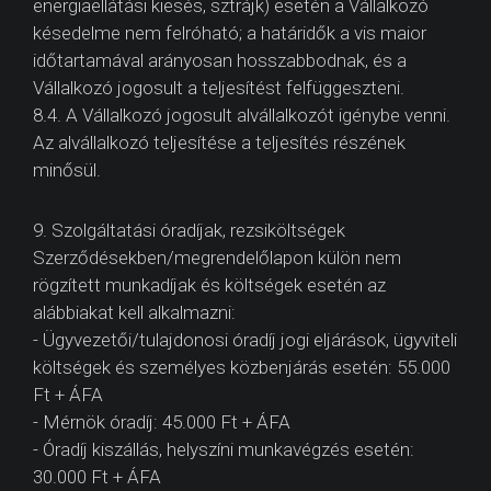
energiaellátási kiesés, sztrájk) esetén a Vállalkozó
késedelme nem felróható; a határidők a vis maior
időtartamával arányosan hosszabbodnak, és a
Vállalkozó jogosult a teljesítést felfüggeszteni.
8.4. A Vállalkozó jogosult alvállalkozót igénybe venni.
Az alvállalkozó teljesítése a teljesítés részének
minősül.
9. Szolgáltatási óradíjak, rezsiköltségek
Szerződésekben/megrendelőlapon külön nem
rögzített munkadíjak és költségek esetén az
alábbiakat kell alkalmazni:
- Ügyvezetői/tulajdonosi óradíj jogi eljárások, ügyviteli
költségek és személyes közbenjárás esetén: 55.000
Ft + ÁFA
- Mérnök óradíj: 45.000 Ft + ÁFA
- Óradíj kiszállás, helyszíni munkavégzés esetén:
30.000 Ft + ÁFA