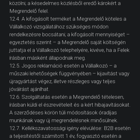
közölni; a késedelmes közlésből eredő károkért a
Megrendelő felel.
12.4. A kifogásolt terméket a Megrendelő köteles a
Vállalkozó vizsgálatához szükséges módon
rendelkezésre bocsátani; a kifogásolt mennyiséget –
egyeztetés szerint – a Megrendelő saját költségén
juttatja el a Vállalkozó telephelyére, kivéve, ha a Felek
írásban másként állapodnak meg.
12.5. Jogos reklamáció esetén a Vállalkozó – a
műszaki lehetőségek függvényében – kijavítást vagy
újragyártást végez, illetve részleges vagy teljes
jóváírást ajánlhat.
12.6. Szolgáltatás esetén a Megrendelő tételesen,
írásban küldi el észrevételeit és a kért hibajavításokat.
A szerződéses körön túli módosítások óradíjas
munkának vagy új megrendelésnek minősülnek.
12.7. Kellékszavatossági igény elévülése: B2B esetén
a teljesítéstől számított 1 év, fogyasztó esetén a