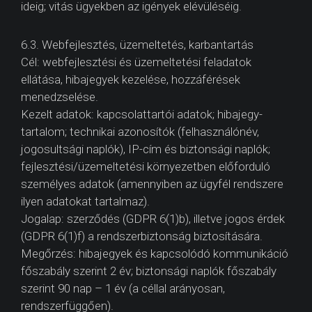
ideig; vitás ügyekben az igények elévüléséig.
6.3. Webfejlesztés, üzemeltetés, karbantartás
Cél: webfejlesztési és üzemeltetési feladatok
ellátása, hibajegyek kezelése, hozzáférések
menedzselése.
Kezelt adatok: kapcsolattartói adatok; hibajegy-
tartalom; technikai azonosítók (felhasználónév,
jogosultsági naplók), IP-cím és biztonsági naplók;
fejlesztési/üzemeltetési környezetben előforduló
személyes adatok (amennyiben az ügyfél rendszere
ilyen adatokat tartalmaz).
Jogalap: szerződés (GDPR 6(1)b), illetve jogos érdek
(GDPR 6(1)f) a rendszerbiztonság biztosítására.
Megőrzés: hibajegyek és kapcsolódó kommunikáció
főszabály szerint 2 év; biztonsági naplók főszabály
szerint 90 nap – 1 év (a céllal arányosan,
rendszerfüggően).