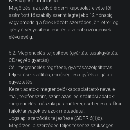
B2B kapcsolattartásnál.
Megőrzés: az utolsó érdemi kapcsolatfelvételtől
számított főszabály szerint legfeljebb 12 hónapig,
vagy ameddig a felek között szerződés jön létre; jogi
igény érvényesítése esetén a vonatkozó igények
elévüléséig.
6.2. Megrendelés teljesítése (gyártás: tasakgyártás,
CD/egyéb gyártás)
Cél: megrendelés rögzítése, gyártás/szolgáltatás
teljesítése, szállítás, minőségi és ügyfélszolgálati
egyeztetés.
Kezelt adatok: megrendelő/kapcsolattartó neve, e-
mail, telefonszám; számlázási és szállítási adatok;
megrendelés műszaki paraméterei; esetleges grafikai
fájlok/anyagok és azok metaadatai.
Jogalap: szerződés teljesítése (GDPR 6(1)b).
Megőrzés: a szerződés teljesítéséhez szükséges