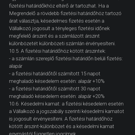
fizetési határidőkhöz eltérő ár tartozhat. Ha a
Megrendelő a rövidebb fizetési határidőhöz tartozó
árat választja, késedelmes fizetés esetén a
Vállalkozó jogosult a tényleges fizetési időnek
megfelelő árszint és a számlázott árszint
különbözetét különbözeti számlán érvényesíteni.
10.5. A fizetési határidőhöz kötött árszintek:
- a számlán szereplő fizetési határidőn belüli fizetés:
alapár
- a fizetési határidőtől számított 15 napot
meghaladó késedelem esetén: alapár +10%
- a fizetési határidőtől számított 30 napot
meghaladó késedelem esetén: alapár +20%
10.6. Késedelmi kamat: a fizetési késedelem esetén
a Vállalkozó a jogszabály szerinti késedelmi kamatot
is jogosult érvényesíteni. A fizetési határidőhöz
kötött árszint-különbözet és a késedelmi kamat
egymástól független jogcímek.