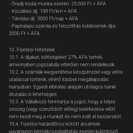
- Óradíj irodai munka esetén: 25.000 Ft + ÁFA
- Kiszállási díj: 199 Ft/km + ÁFA
- Tárolási díj: 3000 Ft/nap + ÁFA
- Papíralapú számla és felszólítás küldésének díja:
2000 Ft + ÁFA
10. Fizetési feltételek
10.1. A díjakat, költségeket 27% ÁFA terheli,
amennyiben jogszabály eltérően nem rendelkezik.
10.2. A számlák kiegyenlítése készpénzzel vagy előre
utalással történik, eltérő írásbeli megállapodás
hiányában. Egyedi elbírálás alapján utólagos banki
átutalás is lehetséges.
10.3. A Vállalkozó fenntartja a jogot, hogy a teljes
összeg (vagy szerződött előleg) beérkezése előtt
nem kezdi meg a munkát és nem indít el beszerzést.
10.4. Fizetési határidőhöz kötött árszintek:
ugyanazon termék/szolgáltatás esetén különböző