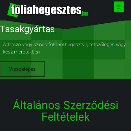
Tasakgyártás
KEZDŐLAP
TASAKGYÁRTÁS
Átlátszó vagy színes fóliából hegesztve, tetszőleges vagy
kész méretekben
TÍPUSOK
Visszalépés
EGYEDI TOK
KAPCSOLAT
Általános Szerződési
Feltételek