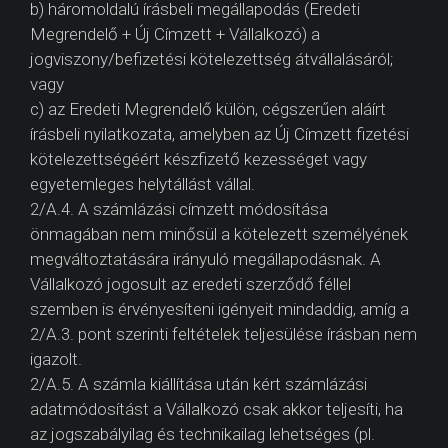
b) háromoldalú írásbeli megállapodás (Eredeti
Megrendelő + Új Címzett + Vállalkozó) a
jogviszony/befizetési kötelezettség átvállalásáról;
vagy
c) az Eredeti Megrendelő külön, cégszerűen aláírt
írásbeli nyilatkozata, amelyben az Új Címzett fizetési
kötelezettségéért készfizető kezességet vagy
egyetemleges helytállást vállal.
2/A.4. A számlázási címzett módosítása
önmagában nem minősül a kötelezett személyének
megváltoztatására irányuló megállapodásnak. A
Vállalkozó jogosult az eredeti szerződő féllel
szemben is érvényesíteni igényeit mindaddig, amíg a
2/A.3. pont szerinti feltételek teljesülése írásban nem
igazolt.
2/A.5. A számla kiállítása után kért számlázási
adatmódosítást a Vállalkozó csak akkor teljesíti, ha
az jogszabályilag és technikailag lehetséges (pl.