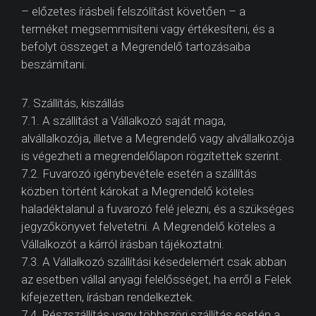
– előzetes írásbeli felszólítást követően – a
terméket megsemmisíteni vagy értékesíteni, és a
befolyt összeget a Megrendelő tartozásaiba
beszámítani.
7. Szállítás, kiszállás
7.1. A szállítást a Vállalkozó saját maga,
alvállalkozója, illetve a Megrendelő vagy alvállalkozója
is végezheti a megrendelőlapon rögzítettek szerint.
7.2. Fuvarozó igénybevétele esetén a szállítás
közben történt károkat a Megrendelő köteles
haladéktalanul a fuvarozó felé jelezni, és a szükséges
jegyzőkönyvet felvetetni. A Megrendelő köteles a
Vállalkozót a kárról írásban tájékoztatni.
7.3. A Vállalkozó szállítási késedelemért csak abban
az esetben vállal anyagi felelősséget, ha erről a Felek
kifejezetten, írásban rendelkeztek.
7.4. Részszállítás vagy többszöri szállítás esetén a