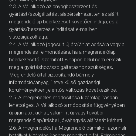
2.3. A Vállalkozó az anyagbeszerzést és
gyártást/szolgáltatást alapértelmezetten az aláírt
megrendelőlap beérkezését követően indítja, és a
gyártás/beszerzés elindítását e-mailben
visszaigazolhatja.
2.4. A Vállalkozó jogosult új árajánlat adására vagy a
megrendelés felmondására, ha a megrendelőlap
beérkezésétől számított 8 napon belül nem érkezik
meg a gyártáshoz/szolgáltatáshoz szükséges,
Megrendelő által biztosítandó bármely
információ/anyag, illetve külső gazdasági
körülményekben jelentős változás következik be.
2.5. A megrendelés módosítása kizárólag írásban
lehetséges. A Vállalkozó a módosítás függvényében
új ajánlatot adhat, valamint új vagy további
megrendelőlap/írásbeli jóváhagyás aláírását kérheti.
2.6. A megrendelést a Megrendelő bármikor, azonnali
hatállyal, kizárólag írásban mondhatja fel. Felmondás