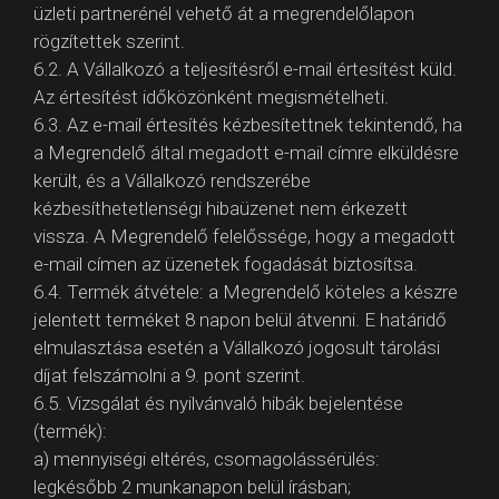
üzleti partnerénél vehető át a megrendelőlapon
rögzítettek szerint.
6.2. A Vállalkozó a teljesítésről e-mail értesítést küld.
Az értesítést időközönként megismételheti.
6.3. Az e-mail értesítés kézbesítettnek tekintendő, ha
a Megrendelő által megadott e-mail címre elküldésre
került, és a Vállalkozó rendszerébe
kézbesíthetetlenségi hibaüzenet nem érkezett
vissza. A Megrendelő felelőssége, hogy a megadott
e-mail címen az üzenetek fogadását biztosítsa.
6.4. Termék átvétele: a Megrendelő köteles a készre
jelentett terméket 8 napon belül átvenni. E határidő
elmulasztása esetén a Vállalkozó jogosult tárolási
díjat felszámolni a 9. pont szerint.
6.5. Vizsgálat és nyilvánvaló hibák bejelentése
(termék):
a) mennyiségi eltérés, csomagolássérülés:
legkésőbb 2 munkanapon belül írásban;