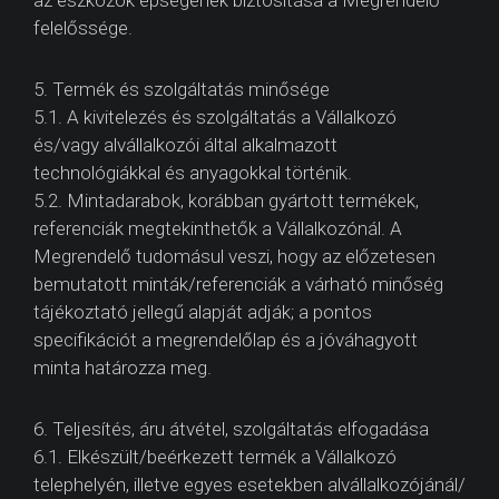
az eszközök épségének biztosítása a Megrendelő
felelőssége.
5. Termék és szolgáltatás minősége
5.1. A kivitelezés és szolgáltatás a Vállalkozó
és/vagy alvállalkozói által alkalmazott
technológiákkal és anyagokkal történik.
5.2. Mintadarabok, korábban gyártott termékek,
referenciák megtekinthetők a Vállalkozónál. A
Megrendelő tudomásul veszi, hogy az előzetesen
bemutatott minták/referenciák a várható minőség
tájékoztató jellegű alapját adják; a pontos
specifikációt a megrendelőlap és a jóváhagyott
minta határozza meg.
6. Teljesítés, áru átvétel, szolgáltatás elfogadása
6.1. Elkészült/beérkezett termék a Vállalkozó
telephelyén, illetve egyes esetekben alvállalkozójánál/