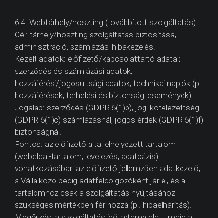
6.4. Webtárhely/hoszting (továbbított szolgáltatás)
Cél: tárhely/hoszting szolgáltatás biztosítása,
adminisztráció, számlázás, hibakezelés.
Kezelt adatok: előfizető/kapcsolattartó adatai;
szerződés és számlázási adatok;
hozzáférési/jogosultsági adatok; technikai naplók (pl.
hozzáférések, terhelési és biztonsági események).
Jogalap: szerződés (GDPR 6(1)b), jogi kötelezettség
(GDPR 6(1)c) számlázásnál, jogos érdek (GDPR 6(1)f)
biztonságnál.
Fontos: az előfizető által elhelyezett tartalom
(weboldal-tartalom, levelezés, adatbázis)
vonatkozásában az előfizető jellemzően adatkezelő,
a Vállalkozó pedig adatfeldolgozóként jár el, és a
tartalomhoz csak a szolgáltatás nyújtásához
szükséges mértékben fér hozzá (pl. hibaelhárítás).
Megőrzés: a szolgáltatás időtartama alatt, majd a