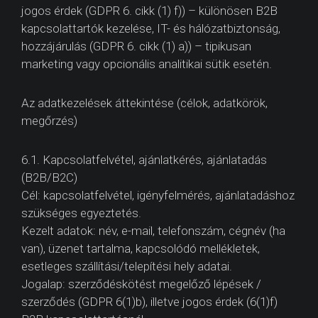
jogos érdek (GDPR 6. cikk (1) f)) – különösen B2B
kapcsolattartók kezelése, IT- és hálózatbiztonság,
hozzájárulás (GDPR 6. cikk (1) a)) – tipikusan
marketing vagy opcionális analitikai sütik esetén.
Az adatkezelések áttekintése (célok, adatkörök,
megőrzés)
6.1. Kapcsolatfelvétel, ajánlatkérés, ajánlatadás
(B2B/B2C)
Cél: kapcsolatfelvétel, igényfelmérés, ajánlatadáshoz
szükséges egyeztetés.
Kezelt adatok: név, e-mail, telefonszám, cégnév (ha
van), üzenet tartalma, kapcsolódó mellékletek,
esetleges szállítási/telepítési hely adatai.
Jogalap: szerződéskötést megelőző lépések /
szerződés (GDPR 6(1)b), illetve jogos érdek (6(1)f)