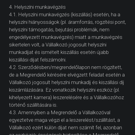
4. Helyszíni munkavégzés
4.1. Helyszíni munkavégzés (kiszállás) esetén, ha a
helyszíni hiányosságok (pl. áramforrás, rögzítési pont,
helyszíni támogatás, bejutási problémák, nem
engedélyezett munkavégzés) miatt a munkavégzés
sikertelen volt, a Vállalkozó jogosult helyszíni
munkadíjat és ismételt kiszállás esetén újabb
kiszállási díjat felszámolni.
4.2. Szerződésben/megrendelőlapon nem rögzített,
de a Megrendelő kérésére elvégzett feladat esetén a
Vállalkozó jogosult helyszíni munkadíj és kiszállási díj
kiszámlázására. Ez vonatkozik helyszíni eszköz (pl.
kihelyezett kamera) leszerelésére és a Vállalkozóhoz
történő szállítására is.
4.3. Amennyiben a Megrendelő a Vállalkozóval
egyeztetve maga végzi el a leszerelést/szállítást, a
Vállalkozó ezért külön díjat nem számít fel, azonban