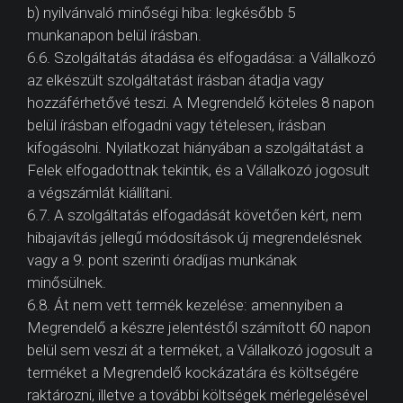
b) nyilvánvaló minőségi hiba: legkésőbb 5
munkanapon belül írásban.
6.6. Szolgáltatás átadása és elfogadása: a Vállalkozó
az elkészült szolgáltatást írásban átadja vagy
hozzáférhetővé teszi. A Megrendelő köteles 8 napon
belül írásban elfogadni vagy tételesen, írásban
kifogásolni. Nyilatkozat hiányában a szolgáltatást a
Felek elfogadottnak tekintik, és a Vállalkozó jogosult
a végszámlát kiállítani.
6.7. A szolgáltatás elfogadását követően kért, nem
hibajavítás jellegű módosítások új megrendelésnek
vagy a 9. pont szerinti óradíjas munkának
minősülnek.
6.8. Át nem vett termék kezelése: amennyiben a
Megrendelő a készre jelentéstől számított 60 napon
belül sem veszi át a terméket, a Vállalkozó jogosult a
terméket a Megrendelő kockázatára és költségére
raktározni, illetve a további költségek mérlegelésével