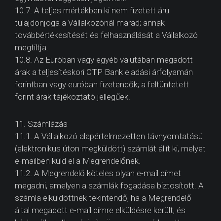
10.7. A teljes mértékben ki nem fizetett áru
tulajdonjoga a Vállalkozónál marad; annak
továbbértékesítését és felhasználását a Vállalkozó
megtiltja.
10.8. Az Euróban vagy egyéb valutában megadott
árak a teljesítéskori OTP Bank eladási árfolyamán
forintban vagy euróban fizetendők; a feltüntetett
forint árak tájékoztató jellegűek.
11. Számlázás
11.1. A Vállalkozó alapértelmezetten távnyomtatású
(elektronikus úton megküldött) számlát állít ki, melyet
e-mailben küld el a Megrendelőnek.
11.2. A Megrendelő köteles olyan e-mail címet
megadni, amelyen a számlák fogadása biztosított. A
számla elküldöttnek tekintendő, ha a Megrendelő
által megadott e-mail címre elküldésre került, és