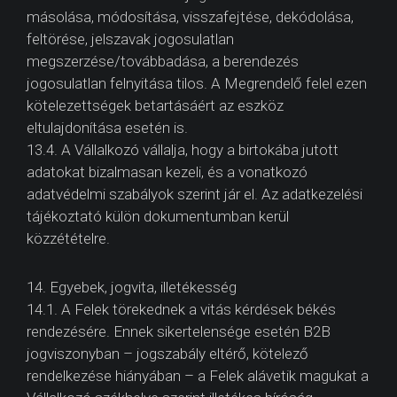
másolása, módosítása, visszafejtése, dekódolása,
feltörése, jelszavak jogosulatlan
megszerzése/továbbadása, a berendezés
jogosulatlan felnyitása tilos. A Megrendelő felel ezen
kötelezettségek betartásáért az eszköz
eltulajdonítása esetén is.
13.4. A Vállalkozó vállalja, hogy a birtokába jutott
adatokat bizalmasan kezeli, és a vonatkozó
adatvédelmi szabályok szerint jár el. Az adatkezelési
tájékoztató külön dokumentumban kerül
közzétételre.
14. Egyebek, jogvita, illetékesség
14.1. A Felek törekednek a vitás kérdések békés
rendezésére. Ennek sikertelensége esetén B2B
jogviszonyban – jogszabály eltérő, kötelező
rendelkezése hiányában – a Felek alávetik magukat a