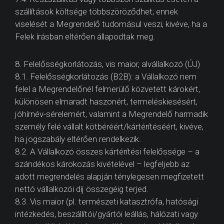
szállítások költsége többszöröződhet; ennek
viselését a Megrendelő tudomásul veszi, kivéve, ha a
Felek írásban eltérően állapodtak meg.
8. Felelősségkorlátozás, vis maior, alvállalkozó (ÚJ)
8.1. Felelősségkorlátozás (B2B): a Vállalkozó nem
felel a Megrendelőnél felmerülő közvetett károkért,
különösen elmaradt haszonért, termeléskiesésért,
jóhírnév-sérelemért, valamint a Megrendelő harmadik
személy felé vállalt kötbéréért/kártérítéséért, kivéve,
ha jogszabály eltérően rendelkezik.
8.2. A Vállalkozó összes kártérítési felelőssége – a
szándékos károkozás kivételével – legfeljebb az
adott megrendelés alapján ténylegesen megfizetett
nettó vállalkozói díj összegéig terjed.
8.3. Vis maior (pl. természeti katasztrófa, hatósági
intézkedés, beszállítói/gyártói leállás, hálózati vagy