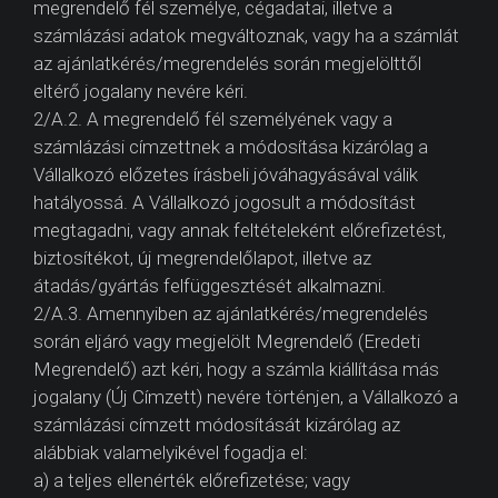
megrendelő fél személye, cégadatai, illetve a
számlázási adatok megváltoznak, vagy ha a számlát
az ajánlatkérés/megrendelés során megjelölttől
eltérő jogalany nevére kéri.
2/A.2. A megrendelő fél személyének vagy a
számlázási címzettnek a módosítása kizárólag a
Vállalkozó előzetes írásbeli jóváhagyásával válik
hatályossá. A Vállalkozó jogosult a módosítást
megtagadni, vagy annak feltételeként előrefizetést,
biztosítékot, új megrendelőlapot, illetve az
átadás/gyártás felfüggesztését alkalmazni.
2/A.3. Amennyiben az ajánlatkérés/megrendelés
során eljáró vagy megjelölt Megrendelő (Eredeti
Megrendelő) azt kéri, hogy a számla kiállítása más
jogalany (Új Címzett) nevére történjen, a Vállalkozó a
számlázási címzett módosítását kizárólag az
alábbiak valamelyikével fogadja el:
a) a teljes ellenérték előrefizetése; vagy